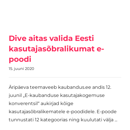
Dive aitas valida Eesti
kasutajasõbralikumat e-
poodi
15. juuni 2020
Äripäeva teemaveeb kaubandus.ee andis 12.
juunil „E-kaubanduse kasutajakogemuse
konverentsil“ aukirjad kõige
kasutajasõbralikematele e-poodidele. E-poode
tunnustati 12 kategoorias ning kuulutati välja ...