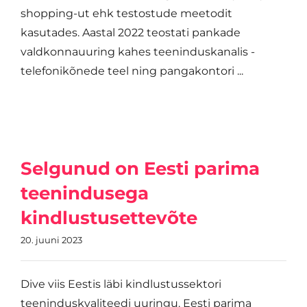
shopping-ut ehk testostude meetodit
kasutades. Aastal 2022 teostati pankade
valdkonnauuring kahes teeninduskanalis -
telefonikõnede teel ning pangakontori ...
Selgunud on Eesti parima
teenindusega
kindlustusettevõte
20. juuni 2023
Dive viis Eestis läbi kindlustussektori
teeninduskvaliteedi uuringu. Eesti parima