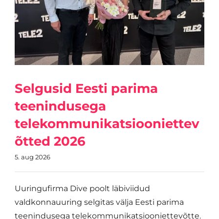
Selgusid Eesti parima
teenindusega
telekommunikatsiooniettev
õtted 2026
5. aug 2026
Uuringufirma Dive poolt läbiviidud
valdkonnauuring selgitas välja Eesti parima
teenindusega telekommunikatsiooniettevõtte.