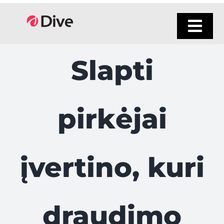
Skip
to
Tog
content
Navi
Slapti
pirkėjai
įvertino, kuri
draudimo