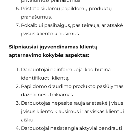
privalumus/ pranašumus.
Pristato siūlomų papildomų produktų
pranašumus.
Pokalbiui pasibaigus, pasiteirauja, ar atsakė
į visus kliento klausimus.
Silpniausiai įgyvendinamas klientų
aptarnavimo kokybės aspektas:
Darbuotojai neinformuoja, kad būtina
identifikuoti klientą.
Papildomo draudimo produkto pasiūlymas
dažnai nesuteikiamas.
Darbuotojas nepasiteirauja ar atsakė į visus
į visus kliento klausimus ir ar viskas klientui
aišku.
Darbuotojai nesistengia aktyviai bendrauti